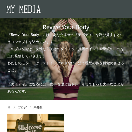
Revive Your Body
『Revive Your Body』には、あなた本来の『美ボディ』を呼び覚ますとい
うコンセプトを込めています。
このブログでは、女性ならではのダイエット挫折ポイントや継続のコツを
主に発信していきます。
わたしのモットーは、ストイックすぎない方法で理想の体を目覚めさせる
こと。
『美ボディ』になるには、食事管理と筋トレ、そしてもっと大事なことが
あるんです。
ブログ
未分類